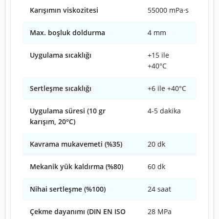
Karışımın viskozitesi
55000 mPa·s
Max. boşluk doldurma
4 mm
Uygulama sıcaklığı
+15 ile
+40°C
Sertleşme sıcaklığı
+6 ile +40°C
Uygulama süresi (10 gr
4-5 dakika
karışım, 20°C)
Kavrama mukavemeti (%35)
20 dk
Mekanik yük kaldırma (%80)
60 dk
Nihai sertleşme (%100)
24 saat
Çekme dayanımı (DIN EN ISO
28 MPa