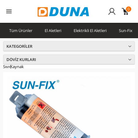
0
Üye
Girişi
Tüm Ürünler
El Aletleri
Elektrikli El Aletleri
Sun-Fix
KATEGORILER
DÖVIZ KURLARI
Sıvı Kaynak