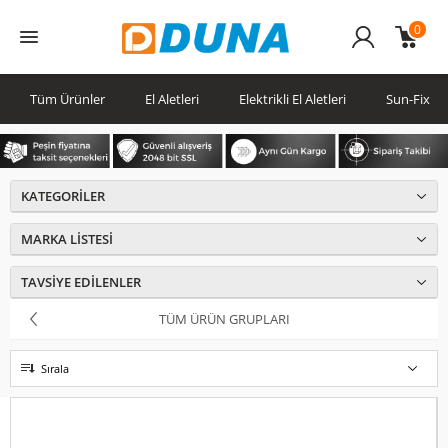
0
Üye
Girişi
Tüm Ürünler
El Aletleri
Elektrikli El Aletleri
Sun-Fix
KATEGORILER
MARKA LISTESI
TAVSIYE EDILENLER
TÜM ÜRÜN GRUPLARI
Sırala