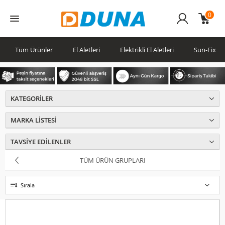
0
Üye
Girişi
Tüm Ürünler
El Aletleri
Elektrikli El Aletleri
Sun-Fix
KATEGORILER
MARKA LISTESI
TAVSIYE EDILENLER
TÜM ÜRÜN GRUPLARI
Sırala