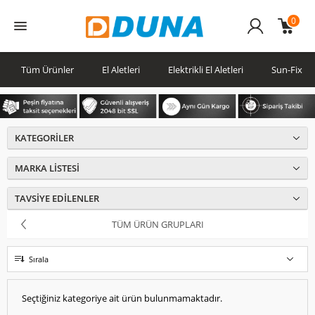
0
Üye
Girişi
Tüm Ürünler
El Aletleri
Elektrikli El Aletleri
Sun-Fix
KATEGORILER
MARKA LISTESI
TAVSIYE EDILENLER
TÜM ÜRÜN GRUPLARI
Sırala
Seçtiğiniz kategoriye ait ürün bulunmamaktadır.