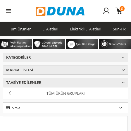
0
Üye
Girişi
Tüm Ürünler
El Aletleri
Elektrikli El Aletleri
Sun-Fix
KATEGORILER
MARKA LISTESI
TAVSIYE EDILENLER
TÜM ÜRÜN GRUPLARI
Sırala