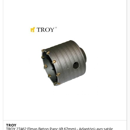
TROY
TROY 27462 Elmas Beton Panç (Ø 67mm) - Adaptörü ayrı satılır