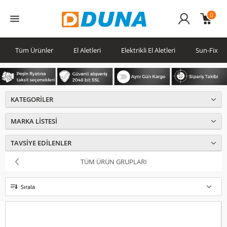
0
Üye
Girişi
Tüm Ürünler
El Aletleri
Elektrikli El Aletleri
Sun-Fix
KATEGORILER
MARKA LISTESI
TAVSIYE EDILENLER
TÜM ÜRÜN GRUPLARI
Sırala