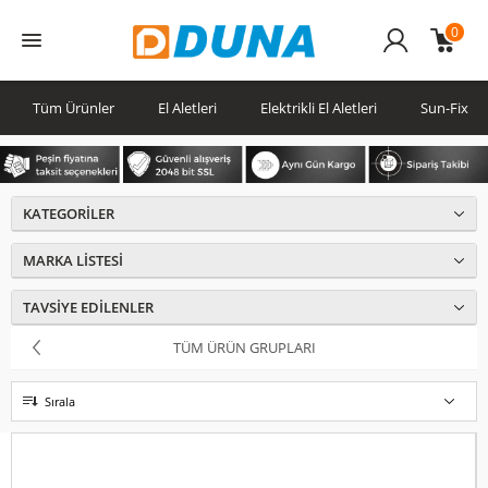
0
Üye
Girişi
Tüm Ürünler
El Aletleri
Elektrikli El Aletleri
Sun-Fix
KATEGORILER
MARKA LISTESI
TAVSIYE EDILENLER
TÜM ÜRÜN GRUPLARI
Sırala