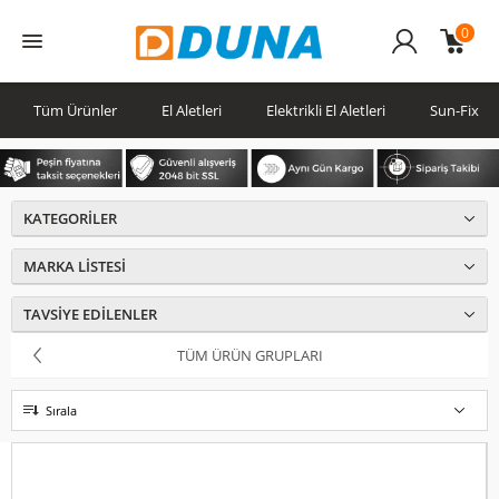
0
Üye
Girişi
Tüm Ürünler
El Aletleri
Elektrikli El Aletleri
Sun-Fix
KATEGORILER
MARKA LISTESI
TAVSIYE EDILENLER
TÜM ÜRÜN GRUPLARI
Sırala