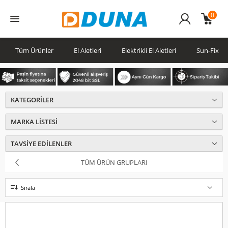
0
Üye
Girişi
Tüm Ürünler
El Aletleri
Elektrikli El Aletleri
Sun-Fix
KATEGORILER
MARKA LISTESI
TAVSIYE EDILENLER
TÜM ÜRÜN GRUPLARI
Sırala