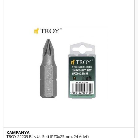
KAMPANYA
TROY 22209 Bits Uç Seti (PZ0x25mm, 24 Adet)