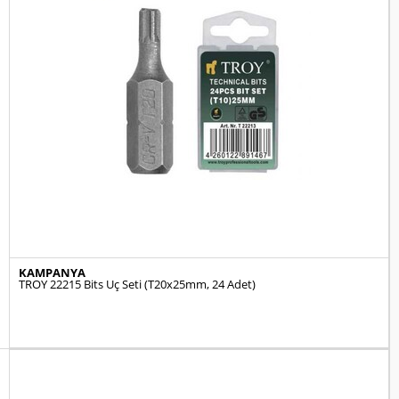
KAMPANYA
TROY 22215 Bits Uç Seti (T20x25mm, 24 Adet)