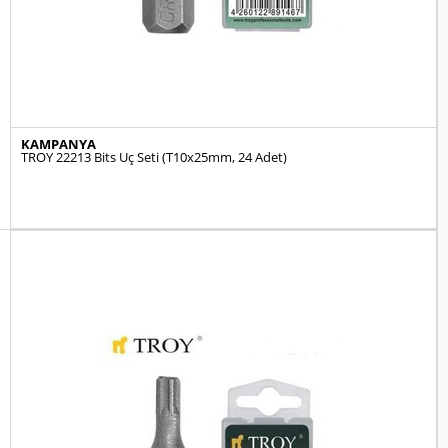
KAMPANYA
TROY 22213 Bits Uç Seti (T10x25mm, 24 Adet)