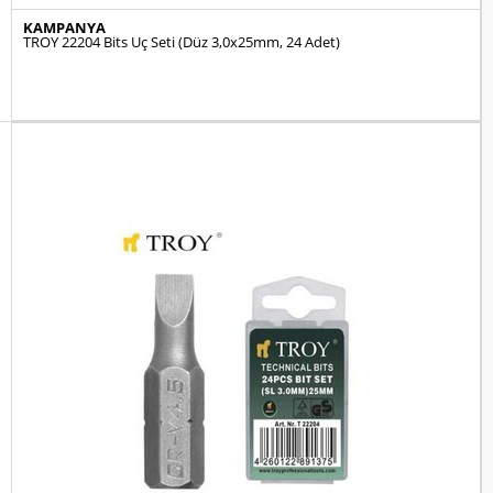
KAMPANYA
TROY 22204 Bits Uç Seti (Düz 3,0x25mm, 24 Adet)