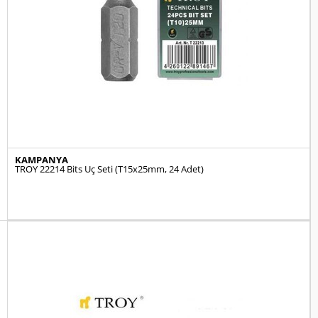
KAMPANYA
TROY 22214 Bits Uç Seti (T15x25mm, 24 Adet)