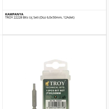
KAMPANYA
TROY 22228 Bits Uç Seti (Düz 6,0x50mm, 12Adet)