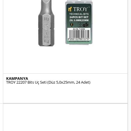
KAMPANYA
TROY 22207 Bits Uç Seti (Düz 5,0x25mm, 24 Adet)