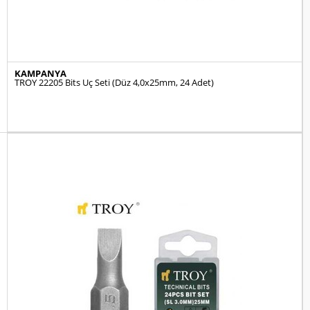
KAMPANYA
TROY 22205 Bits Uç Seti (Düz 4,0x25mm, 24 Adet)