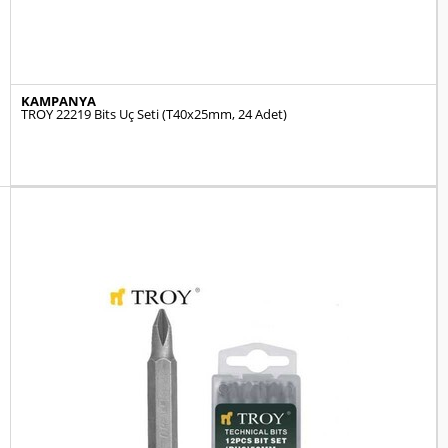
KAMPANYA
TROY 22219 Bits Uç Seti (T40x25mm, 24 Adet)