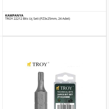
KAMPANYA
TROY 22212 Bits Uç Seti (PZ3x25mm, 24 Adet)