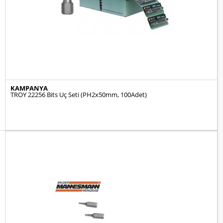
KAMPANYA
TROY 22256 Bits Uç Seti (PH2x50mm, 100Adet)