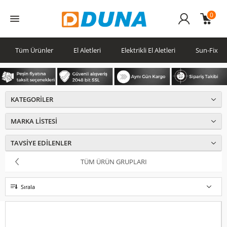
0
Üye
Girişi
Tüm Ürünler
El Aletleri
Elektrikli El Aletleri
Sun-Fix
KATEGORILER
MARKA LISTESI
TAVSIYE EDILENLER
TÜM ÜRÜN GRUPLARI
Sırala