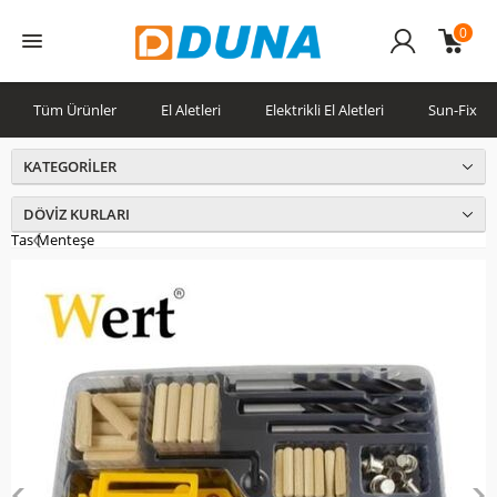
0
Üye
Girişi
Tüm Ürünler
El Aletleri
Elektrikli El Aletleri
Sun-Fix
KATEGORILER
DÖVIZ KURLARI
Tas Menteşe