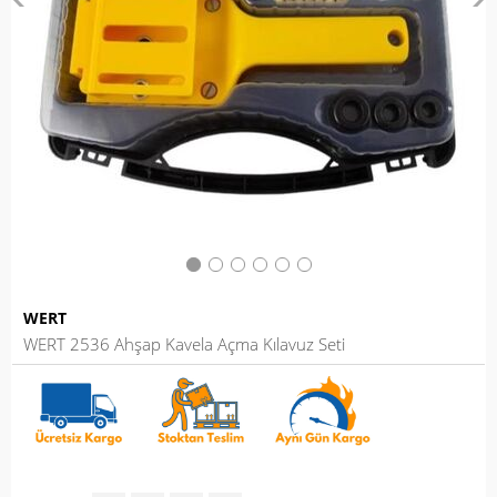
WERT
WERT 2536 Ahşap Kavela Açma Kılavuz Seti