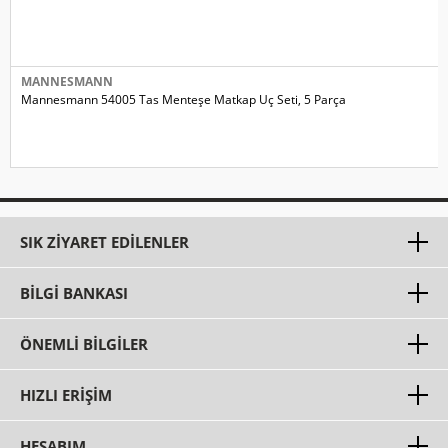
MANNESMANN
Mannesmann 54005 Tas Menteşe Matkap Uç Seti, 5 Parça
SIK ZIYARET EDILENLER
BILGI BANKASI
ÖNEMLI BILGILER
HIZLI ERIŞIM
HESABIM