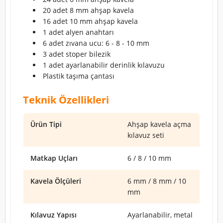
20 adet 8 mm ahşap kavela
16 adet 10 mm ahşap kavela
1 adet alyen anahtarı
6 adet zıvana ucu: 6 - 8 - 10 mm
3 adet stoper bilezik
1 adet ayarlanabilir derinlik kılavuzu
Plastik taşıma çantası
Teknik Özellikleri
Ürün Tipi
Ahşap kavela açma
kılavuz seti
Matkap Uçları
6 / 8 / 10 mm
Kavela Ölçüleri
6 mm / 8 mm / 10
mm
Kılavuz Yapısı
Ayarlanabilir, metal