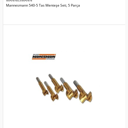
MANNESMANN
Mannesmann 540-5 Tas Menteşe Seti, 5 Parça