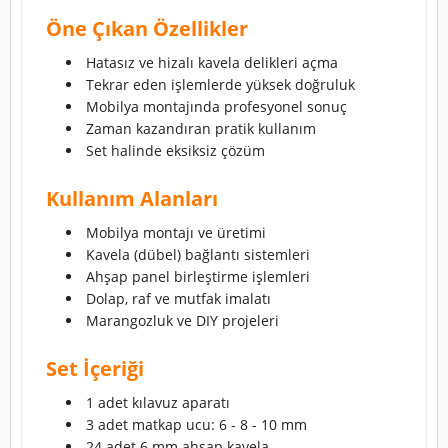
Öne Çıkan Özellikler
Hatasız ve hizalı kavela delikleri açma
Tekrar eden işlemlerde yüksek doğruluk
Mobilya montajında profesyonel sonuç
Zaman kazandıran pratik kullanım
Set halinde eksiksiz çözüm
Kullanım Alanları
Mobilya montajı ve üretimi
Kavela (dübel) bağlantı sistemleri
Ahşap panel birleştirme işlemleri
Dolap, raf ve mutfak imalatı
Marangozluk ve DIY projeleri
Set İçeriği
1 adet kılavuz aparatı
3 adet matkap ucu: 6 - 8 - 10 mm
24 adet 6 mm ahşap kavela