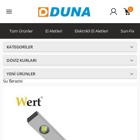
0
Üye
Girişi
Tüm Ürünler
El Aletleri
Elektrikli El Aletleri
Sun-Fix
KATEGORILER
DÖVIZ KURLARI
YENI ÜRÜNLER
Su Terazisi