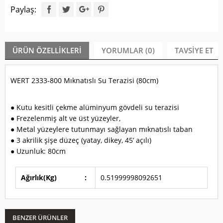
Paylaş:
ÜRÜN ÖZELLIKLERI
YORUMLAR (0)
TAVSIYE ET
WERT 2333-800 Mıknatıslı Su Terazisi (80cm)
● Kutu kesitli çekme alüminyum gövdeli su terazisi
● Frezelenmiş alt ve üst yüzeyler,
● Metal yüzeylere tutunmayı sağlayan mıknatıslı taban
● 3 akrilik şişe düzeç (yatay, dikey, 45’ açılı)
● Uzunluk: 80cm
Ağırlık(Kg)
:
0.51999998092651
BENZER ÜRÜNLER