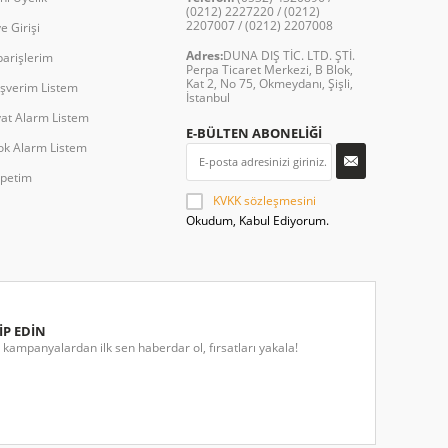
(0212) 2227220 / (0212)
2207007 / (0212) 2207008
e Girişi
Adres:
DUNA DIŞ TİC. LTD. ŞTİ.
parişlerim
Perpa Ticaret Merkezi, B Blok,
Kat 2, No 75, Okmeydanı, Şişli,
ışverim Listem
İstanbul
yat Alarm Listem
E-BÜLTEN ABONELİĞİ
ok Alarm Listem
petim
KVKK sözleşmesini
Okudum, Kabul Ediyorum.
İP EDİN
kampanyalardan ilk sen haberdar ol, fırsatları yakala!