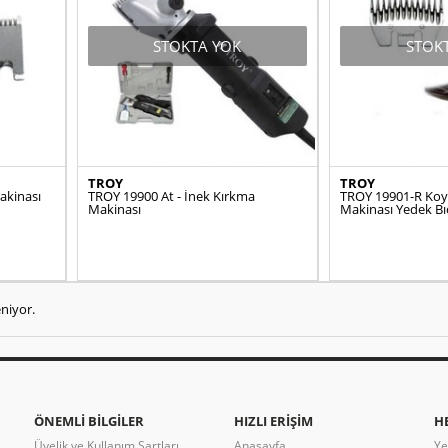
STOKTA YOK
STOK
TROY
TROY
akinası
TROY 19900 At - İnek Kırkma
TROY 19901-R Ko
Makinası
Makinası Yedek Bı
niyor.
ÖNEMLI BILGILER
HIZLI ERIŞIM
H
Üyelik ve Kullanım Şartları
Anasayfa
Ye