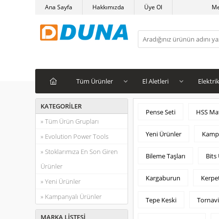
Ana Sayfa
Hakkımızda
Üye Ol
M
Tüm Ürünler
El Aletleri
Elektrik
KATEGORILER
Pense Seti
HSS Mat
» Tüm Ürün Grupları
Yeni Ürünler
Kampa
» Evolution Power Tools
» Stoklarımıza En Son Giren
Bileme Taşları
Bits
Ürünler
Kargaburun
Kerpe
» Yeni Ürünler
» Kampanyalı Ürünler
Tepe Keski
Tornav
MARKA LISTESI