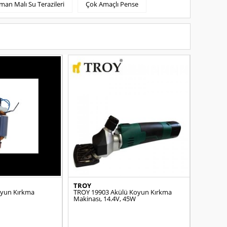
man Malı Su Terazileri
Çok Amaçlı Pense
TROY
oyun Kırkma
TROY 19903 Akülü Koyun Kırkma
Makinası, 14.4V, 45W