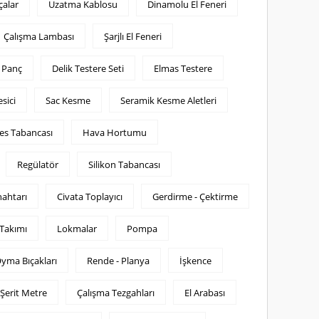
çalar
Uzatma Kablosu
Dinamolu El Feneri
Çalışma Lambası
Şarjlı El Feneri
e Panç
Delik Testere Seti
Elmas Testere
sici
Sac Kesme
Seramik Kesme Aletleri
es Tabancası
Hava Hortumu
Regülatör
Silikon Tabancası
nahtarı
Civata Toplayıcı
Gerdirme - Çektirme
Takımı
Lokmalar
Pompa
yma Bıçakları
Rende - Planya
İşkence
Şerit Metre
Çalışma Tezgahları
El Arabası