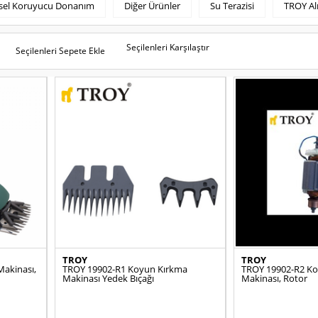
isel Koruyucu Donanım
Diğer Ürünler
Su Terazisi
TROY Al
Seçilenleri Karşılaştır
Seçilenleri Sepete Ekle
TROY
TROY
akinası,
TROY 19902-R1 Koyun Kırkma
TROY 19902-R2 K
Makinası Yedek Bıçağı
Makinası, Rotor