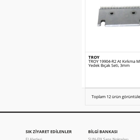
TROY
TROY 19904-R2 At Kırkma M
Yedek Bıçak Seti, 3mm
Toplam 12 ürün görüntüle
SIK ZIYARET EDILENLER
BILGI BANKASI
El Aletleri
SUN-FIX Satış Noktaları