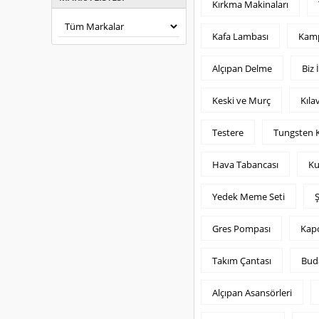
Kırkma Makinaları
Kafa Lambası
Kam
Alçıpan Delme
Biz 
Keski ve Murç
Kıla
Testere
Tungsten K
Hava Tabancası
Ku
Yedek Meme Seti
Ş
Gres Pompası
Kapo
Takım Çantası
Bud
Alçıpan Asansörleri