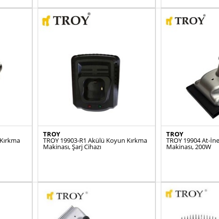
TROY
TROY
 Kırkma
TROY 19903-R1 Akülü Koyun Kırkma
TROY 19904 At-İn
Makinası, Şarj Cihazı
Makinası, 200W