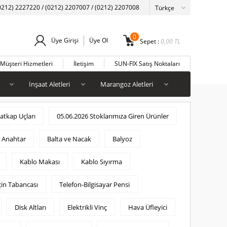
0212) 2227220 / (0212) 2207007 / (0212) 2207008
0
Üye Girişi
Üye Ol
Sepet :
0,00
TL
Müşteri Hizmetleri
İletişim
SUN-FIX Satış Noktaları
İnşaat Aletleri
Marangoz Aletleri
tkap Uçları
05.06.2026 Stoklarımıza Giren Ürünler
n Anahtar
Balta ve Nacak
Balyoz
Kablo Makası
Kablo Sıyırma
çin Tabancası
Telefon-Bilgisayar Pensi
Disk Altları
Elektrikli Vinç
Hava Üfleyici