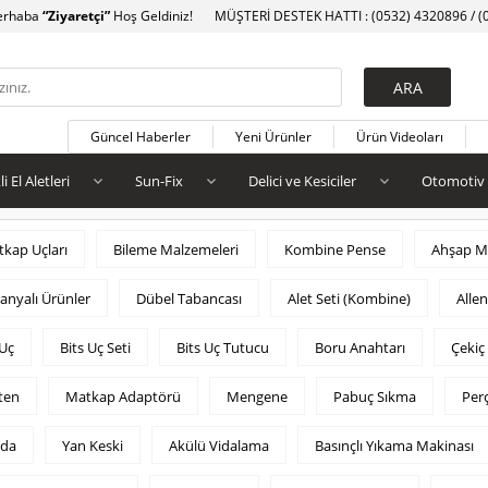
erhaba
“Ziyaretçi”
Hoş Geldiniz!
MÜŞTERİ DESTEK HATTI : (0532) 4320896 / (
Güncel Haberler
Yeni Ürünler
Ürün Videoları
li El Aletleri
Sun-Fix
Delici ve Kesiciler
Otomotiv
kap Uçları
Bileme Malzemeleri
Kombine Pense
Ahşap Ma
nyalı Ürünler
Dübel Tabancası
Alet Seti (Kombine)
Alle
 Uç
Bits Uç Seti
Bits Uç Tutucu
Boru Anahtarı
Çekiç
ten
Matkap Adaptörü
Mengene
Pabuç Sıkma
Per
ida
Yan Keski
Akülü Vidalama
Basınçlı Yıkama Makinası