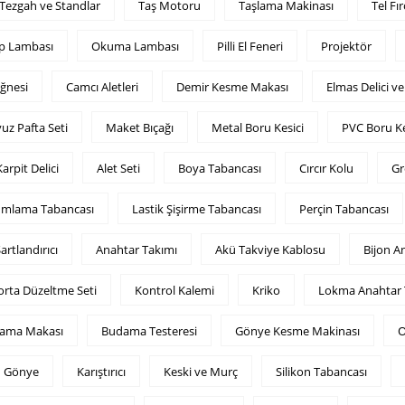
Tezgah ve Standlar
Taş Motoru
Taşlama Makinası
Tel Fır
p Lambası
Okuma Lambası
Pilli El Feneri
Projektör
İğnesi
Camcı Aletleri
Demir Kesme Makası
Elmas Delici v
vuz Pafta Seti
Maket Bıçağı
Metal Boru Kesici
PVC Boru Ke
arpit Delici
Alet Seti
Boya Tabancası
Cırcır Kolu
Gr
mlama Tabancası
Lastik Şişirme Tabancası
Perçin Tabancası
artlandırıcı
Anahtar Takımı
Akü Takviye Kablosu
Bijon A
rta Düzeltme Seti
Kontrol Kalemi
Kriko
Lokma Anahtar 
ama Makası
Budama Testeresi
Gönye Kesme Makinası
O
Gönye
Karıştırıcı
Keski ve Murç
Silikon Tabancası