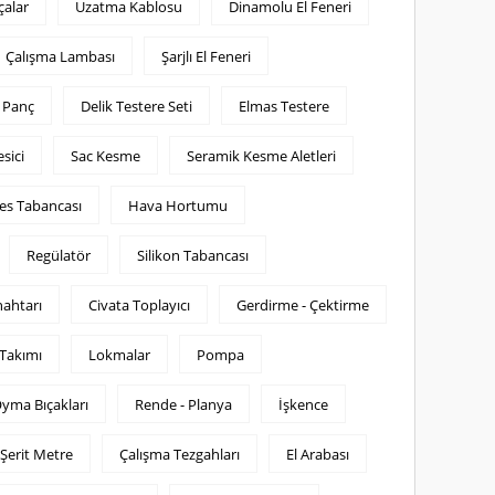
çalar
Uzatma Kablosu
Dinamolu El Feneri
Çalışma Lambası
Şarjlı El Feneri
e Panç
Delik Testere Seti
Elmas Testere
sici
Sac Kesme
Seramik Kesme Aletleri
es Tabancası
Hava Hortumu
Regülatör
Silikon Tabancası
nahtarı
Civata Toplayıcı
Gerdirme - Çektirme
Takımı
Lokmalar
Pompa
yma Bıçakları
Rende - Planya
İşkence
Şerit Metre
Çalışma Tezgahları
El Arabası