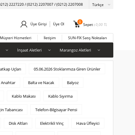
0212) 2227220 / (0212) 2207007 / (0212) 2207008
0
Üye Girişi
Üye Ol
Sepet :
0,00
TL
Müşteri Hizmetleri
İletişim
SUN-FIX Satış Noktaları
İnşaat Aletleri
Marangoz Aletleri
tkap Uçları
05.06.2026 Stoklarımıza Giren Ürünler
n Anahtar
Balta ve Nacak
Balyoz
Kablo Makası
Kablo Sıyırma
çin Tabancası
Telefon-Bilgisayar Pensi
Disk Altları
Elektrikli Vinç
Hava Üfleyici