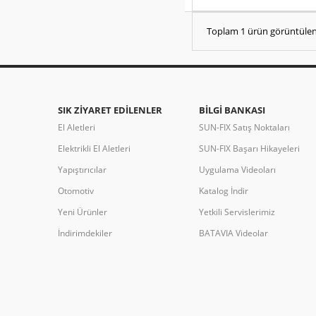
Toplam 1 ürün görüntülen
SIK ZIYARET EDILENLER
BILGI BANKASI
El Aletleri
SUN-FIX Satış Noktaları
Elektrikli El Aletleri
SUN-FIX Başarı Hikayeleri
Yapıştırıcılar
Uygulama Videoları
Otomotiv
Katalog İndir
Yeni Ürünler
Yetkili Servislerimiz
İndirimdekiler
BATAVIA Videolar