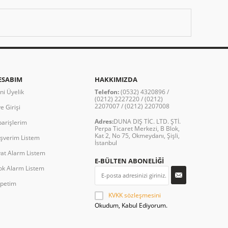
ESABIM
HAKKIMIZDA
ni Üyelik
Telefon:
(0532) 4320896 /
(0212) 2227220 / (0212)
2207007 / (0212) 2207008
e Girişi
Adres:
DUNA DIŞ TİC. LTD. ŞTİ.
parişlerim
Perpa Ticaret Merkezi, B Blok,
Kat 2, No 75, Okmeydanı, Şişli,
ışverim Listem
İstanbul
yat Alarm Listem
E-BÜLTEN ABONELİĞİ
ok Alarm Listem
petim
KVKK sözleşmesini
Okudum, Kabul Ediyorum.