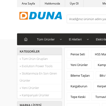
Ana Sayfa
Hakkımızda
Üye Ol
M
Tüm Ürünler
El Aletleri
Elektrik
KATEGORILER
Pense Seti
HSS Mat
» Tüm Ürün Grupları
Yeni Ürünler
Kampa
» Evolution Power Tools
» Stoklarımıza En Son Giren
Bileme Taşları
Bits
Ürünler
Kargaburun
Kerpe
» Yeni Ürünler
» Kampanyalı Ürünler
Tepe Keski
Tornav
MARKA LISTESI