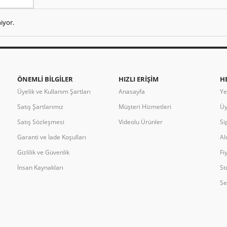
iyor.
ÖNEMLI BILGILER
HIZLI ERIŞIM
H
Üyelik ve Kullanım Şartları
Anasayfa
Ye
Satış Şartlarımız
Müşteri Hizmetleri
Üy
Satış Sözleşmesi
Videolu Ürünler
Si
Garanti ve İade Koşulları
Al
Gizlilik ve Güvenlik
Fi
İnsan Kaynakları
St
Se