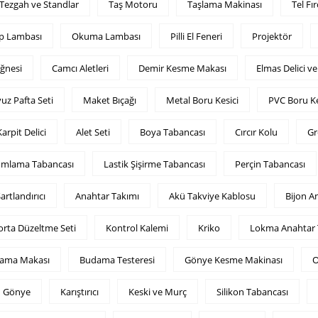
Tezgah ve Standlar
Taş Motoru
Taşlama Makinası
Tel Fır
p Lambası
Okuma Lambası
Pilli El Feneri
Projektör
İğnesi
Camcı Aletleri
Demir Kesme Makası
Elmas Delici v
vuz Pafta Seti
Maket Bıçağı
Metal Boru Kesici
PVC Boru Ke
arpit Delici
Alet Seti
Boya Tabancası
Cırcır Kolu
Gr
mlama Tabancası
Lastik Şişirme Tabancası
Perçin Tabancası
artlandırıcı
Anahtar Takımı
Akü Takviye Kablosu
Bijon A
rta Düzeltme Seti
Kontrol Kalemi
Kriko
Lokma Anahtar 
ama Makası
Budama Testeresi
Gönye Kesme Makinası
O
Gönye
Karıştırıcı
Keski ve Murç
Silikon Tabancası