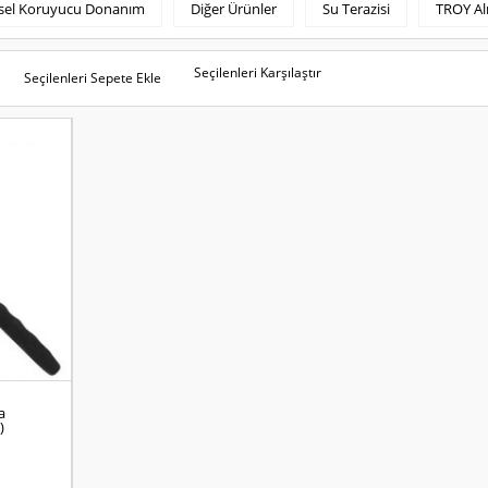
isel Koruyucu Donanım
Diğer Ürünler
Su Terazisi
TROY Al
Seçilenleri Karşılaştır
Seçilenleri Sepete Ekle
a
)