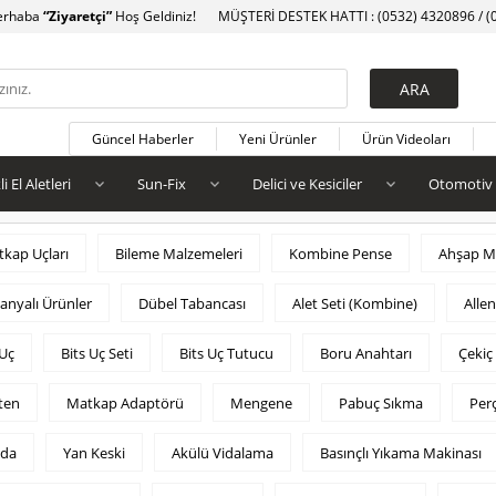
erhaba
“Ziyaretçi”
Hoş Geldiniz!
MÜŞTERİ DESTEK HATTI : (0532) 4320896 / (
Güncel Haberler
Yeni Ürünler
Ürün Videoları
li El Aletleri
Sun-Fix
Delici ve Kesiciler
Otomotiv
kap Uçları
Bileme Malzemeleri
Kombine Pense
Ahşap Ma
nyalı Ürünler
Dübel Tabancası
Alet Seti (Kombine)
Alle
 Uç
Bits Uç Seti
Bits Uç Tutucu
Boru Anahtarı
Çekiç
ten
Matkap Adaptörü
Mengene
Pabuç Sıkma
Per
ida
Yan Keski
Akülü Vidalama
Basınçlı Yıkama Makinası