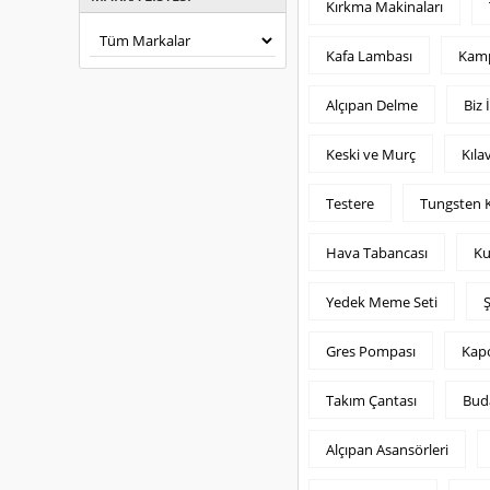
Kırkma Makinaları
Kafa Lambası
Kam
Alçıpan Delme
Biz 
Keski ve Murç
Kıla
Testere
Tungsten K
Hava Tabancası
Ku
Yedek Meme Seti
Ş
Gres Pompası
Kapo
Takım Çantası
Bud
Alçıpan Asansörleri