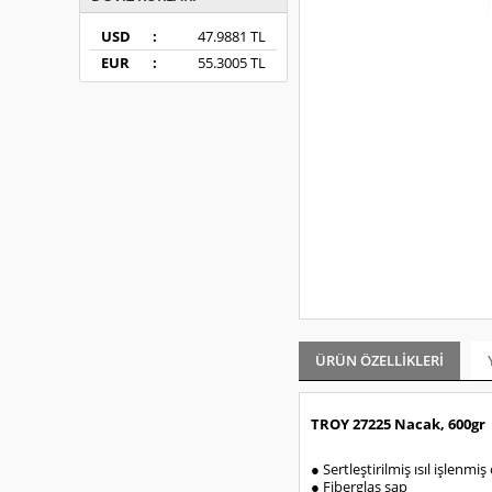
USD
:
47.9881 TL
EUR
:
55.3005 TL
ÜRÜN ÖZELLIKLERI
TROY 27225 Nacak, 600gr
● Sertleştirilmiş ısıl işlenmiş c
● Fiberglas sap