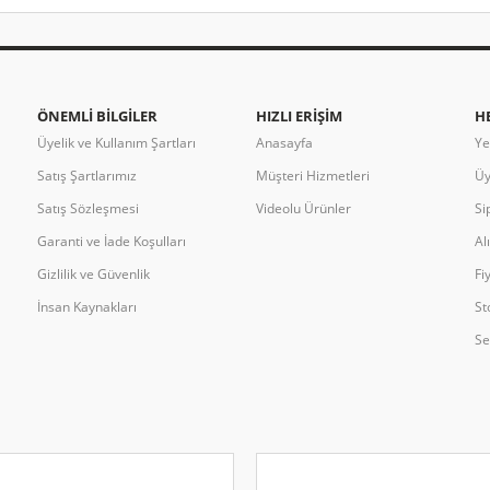
ÖNEMLI BILGILER
HIZLI ERIŞIM
H
Üyelik ve Kullanım Şartları
Anasayfa
Ye
Satış Şartlarımız
Müşteri Hizmetleri
Üy
Satış Sözleşmesi
Videolu Ürünler
Si
Garanti ve İade Koşulları
Al
Gizlilik ve Güvenlik
Fi
İnsan Kaynakları
St
Se