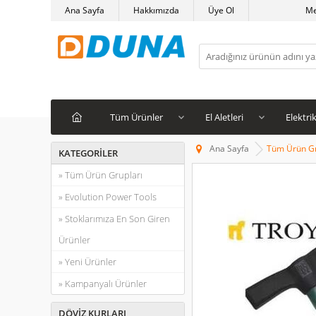
Ana Sayfa
Hakkımızda
Üye Ol
M
Tüm Ürünler
El Aletleri
Elektrik
Ana Sayfa
Tüm Ürün Gr
KATEGORILER
» Tüm Ürün Grupları
» Evolution Power Tools
» Stoklarımıza En Son Giren
Ürünler
» Yeni Ürünler
» Kampanyalı Ürünler
DÖVIZ KURLARI