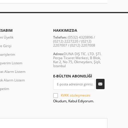
ESABIM
HAKKIMIZDA
ni Üyelik
Telefon:
(0532) 4320896 /
(0212) 2227220 / (0212)
2207007 / (0212) 2207008
e Girişi
Adres:
DUNA DIŞ TİC. LTD. ŞTİ.
parişlerim
Perpa Ticaret Merkezi, B Blok,
Kat 2, No 75, Okmeydanı, Şişli,
ışverim Listem
İstanbul
yat Alarm Listem
E-BÜLTEN ABONELİĞİ
ok Alarm Listem
petim
KVKK sözleşmesini
Okudum, Kabul Ediyorum.