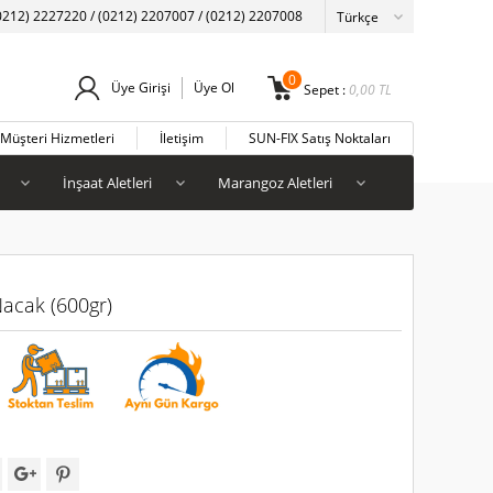
0212) 2227220 / (0212) 2207007 / (0212) 2207008
0
Üye Girişi
Üye Ol
Sepet :
0,00
TL
Müşteri Hizmetleri
İletişim
SUN-FIX Satış Noktaları
İnşaat Aletleri
Marangoz Aletleri
acak (600gr)