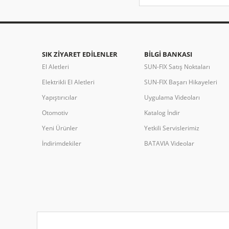
SIK ZIYARET EDILENLER
BILGI BANKASI
El Aletleri
SUN-FIX Satış Noktaları
Elektrikli El Aletleri
SUN-FIX Başarı Hikayeleri
Yapıştırıcılar
Uygulama Videoları
Otomotiv
Katalog İndir
Yeni Ürünler
Yetkili Servislerimiz
İndirimdekiler
BATAVIA Videolar