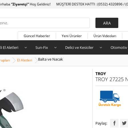
erhaba
“Ziyaretçi”
Hoş Geldiniz!
MÜŞTERİ DESTEK HATTI : (0532) 4320896 / (
Güncel Haberler
Yeni Ürünler
Ürün Videoları
li El Aletleri
Sun-Fix
Delici ve Kesiciler
Otomotiv
Balta ve Nacak
upları
El Aletleri
TROY
TROY 27225 N
Paylaş: