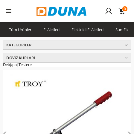
0
Üye
Girişi
Tüm Ürünler
El Aletleri
Elektrikli El Aletleri
Sun-Fix
KATEGORILER
DÖVIZ KURLARI
Dekupaj Testere