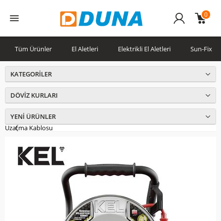
0
Üye
Girişi
Tüm Ürünler
El Aletleri
Elektrikli El Aletleri
Sun-Fix
KATEGORILER
DÖVIZ KURLARI
YENI ÜRÜNLER
Uzatma Kablosu