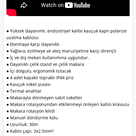
● Yüksek dayanımlı, endüstriyel kalite kauçuk kaplı polarize
uzatma kablosu
● Donmaya karşı dayanıklı
● Yağlara, ezilmeye ve ateş maruziyetine karşı dirençli
● İç ve dış mekan kullanımına uygundur.
● Dayanıklı çelik stand ve çelik makara
● İçi dolgulu, ergonomik tutacak
● 4 adet kapaklı topraklı IP44 priz
● Kauçuk soket yuvası
● Termal anahtar
● Makarayla dönmeyen sabit soketler
● Makara rotasyonundan etkilenmeyi önleyen kablo kılavuzu
● Makara rotasyon kilidi
● Manuel döndürme kolu
● Uzunluk: 30m
● Kablo çapı: 3x2.5mm²