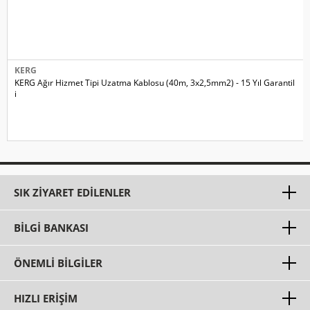
KERG
KERG Ağır Hizmet Tipi Uzatma Kablosu (40m, 3x2,5mm2) - 15 Yıl Garantil
i
SIK ZIYARET EDILENLER
BILGI BANKASI
ÖNEMLI BILGILER
HIZLI ERIŞIM