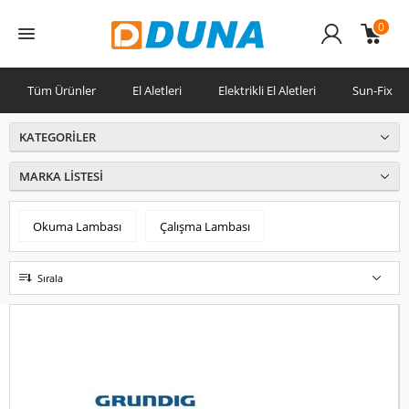
0
Üye
Girişi
Tüm Ürünler
El Aletleri
Elektrikli El Aletleri
Sun-Fix
KATEGORILER
MARKA LISTESI
Okuma Lambası
Çalışma Lambası
Sırala