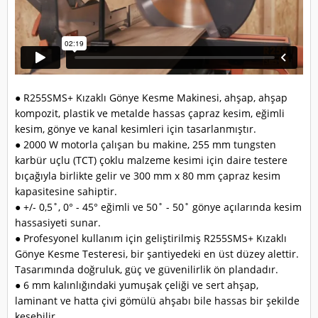
● R255SMS+ Kızaklı Gönye Kesme Makinesi, ahşap, ahşap
kompozit, plastik ve metalde hassas çapraz kesim, eğimli
kesim, gönye ve kanal kesimleri için tasarlanmıştır.
● 2000 W motorla çalışan bu makine, 255 mm tungsten
karbür uçlu (TCT) çoklu malzeme kesimi için daire testere
bıçağıyla birlikte gelir ve 300 mm x 80 mm çapraz kesim
kapasitesine sahiptir.
● +/- 0,5˚, 0° - 45° eğimli ve 50˚ - 50˚ gönye açılarında kesim
hassasiyeti sunar.
● Profesyonel kullanım için geliştirilmiş R255SMS+ Kızaklı
Gönye Kesme Testeresi, bir şantiyedeki en üst düzey alettir.
Tasarımında doğruluk, güç ve güvenilirlik ön plandadır.
● 6 mm kalınlığındaki yumuşak çeliği ve sert ahşap,
laminant ve hatta çivi gömülü ahşabı bile hassas bir şekilde
kesebilir.