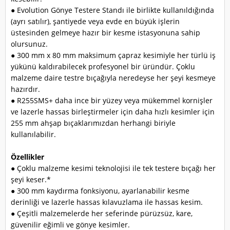
● Evolution Gönye Testere Standı ile birlikte kullanıldığında
(ayrı satılır), şantiyede veya evde en büyük işlerin
üstesinden gelmeye hazır bir kesme istasyonuna sahip
olursunuz.
● 300 mm x 80 mm maksimum çapraz kesimiyle her türlü iş
yükünü kaldırabilecek profesyonel bir üründür. Çoklu
malzeme daire testre bıçağıyla neredeyse her şeyi kesmeye
hazırdır.
● R255SMS+ daha ince bir yüzey veya mükemmel kornişler
ve lazerle hassas birleştirmeler için daha hızlı kesimler için
255 mm ahşap bıçaklarımızdan herhangi biriyle
kullanılabilir.
Özellikler
● Çoklu malzeme kesimi teknolojisi ile tek testere bıçağı her
şeyi keser.*
● 300 mm kaydırma fonksiyonu, ayarlanabilir kesme
derinliği ve lazerle hassas kılavuzlama ile hassas kesim.
● Çeşitli malzemelerde her seferinde pürüzsüz, kare,
güvenilir eğimli ve gönye kesimler.