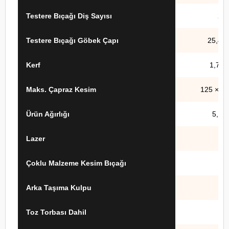
Testere Bıçağı Diş Sayısı
20
Testere Bıçağı Göbek Çapı
25,4 
Kerf
1,7 
Maks. Çapraz Kesim
125 × 5
Ürün Ağırlığı
5,8 k
Lazer
—
✓
Çoklu Malzeme Kesim Bıçağı
Arka Taşıma Kulpu
—
Toz Torbası Dahil
—