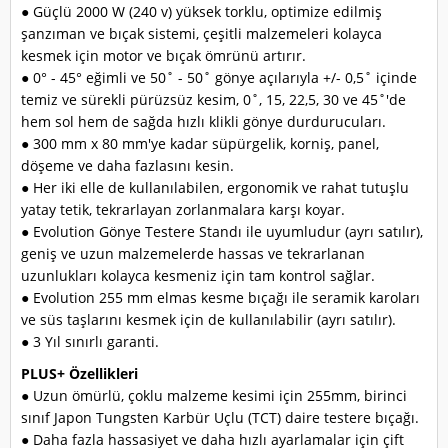
● Güçlü 2000 W (240 v) yüksek torklu, optimize edilmiş
şanzıman ve bıçak sistemi, çeşitli malzemeleri kolayca
kesmek için motor ve bıçak ömrünü artırır.
● 0° - 45° eğimli ve 50˚ - 50˚ gönye açılarıyla +/- 0,5˚ içinde
temiz ve sürekli pürüzsüz kesim, 0˚, 15, 22,5, 30 ve 45˚'de
hem sol hem de sağda hızlı klikli gönye durdurucuları.
● 300 mm x 80 mm'ye kadar süpürgelik, korniş, panel,
döşeme ve daha fazlasını kesin.
● Her iki elle de kullanılabilen, ergonomik ve rahat tutuşlu
yatay tetik, tekrarlayan zorlanmalara karşı koyar.
● Evolution Gönye Testere Standı ile uyumludur (ayrı satılır),
geniş ve uzun malzemelerde hassas ve tekrarlanan
uzunlukları kolayca kesmeniz için tam kontrol sağlar.
● Evolution 255 mm elmas kesme bıçağı ile seramik karoları
ve süs taşlarını kesmek için de kullanılabilir (ayrı satılır).
● 3 Yıl sınırlı garanti.
PLUS+ Özellikleri
● Uzun ömürlü, çoklu malzeme kesimi için 255mm, birinci
sınıf Japon Tungsten Karbür Uçlu (TCT) daire testere bıçağı.
● Daha fazla hassasiyet ve daha hızlı ayarlamalar için çift