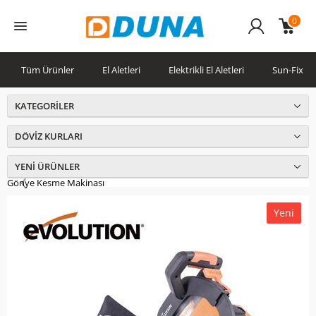
0
Üye
Girişi
Tüm Ürünler
El Aletleri
Elektrikli El Aletleri
Sun-Fix
KATEGORILER
DÖVIZ KURLARI
YENI ÜRÜNLER
Gönye Kesme Makinası
Yeni