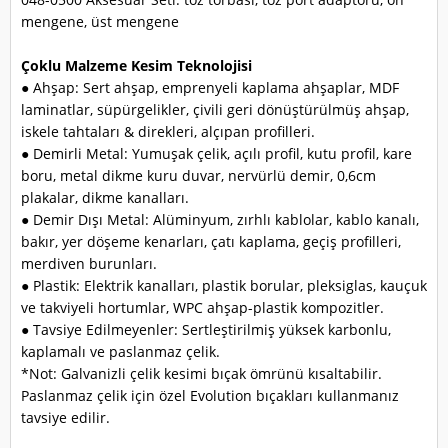
mengene, üst mengene
Çoklu Malzeme Kesim Teknolojisi
● Ahşap: Sert ahşap, emprenyeli kaplama ahşaplar, MDF
laminatlar, süpürgelikler, çivili geri dönüştürülmüş ahşap,
iskele tahtaları & direkleri, alçıpan profilleri.
● Demirli Metal: Yumuşak çelik, açılı profil, kutu profil, kare
boru, metal dikme kuru duvar, nervürlü demir, 0,6cm
plakalar, dikme kanalları.
● Demir Dışı Metal: Alüminyum, zırhlı kablolar, kablo kanalı,
bakır, yer döşeme kenarları, çatı kaplama, geçiş profilleri,
merdiven burunları.
● Plastik: Elektrik kanalları, plastik borular, pleksiglas, kauçuk
ve takviyeli hortumlar, WPC ahşap-plastik kompozitler.
● Tavsiye Edilmeyenler: Sertleştirilmiş yüksek karbonlu,
kaplamalı ve paslanmaz çelik.
*Not: Galvanizli çelik kesimi bıçak ömrünü kısaltabilir.
Paslanmaz çelik için özel Evolution bıçakları kullanmanız
tavsiye edilir.