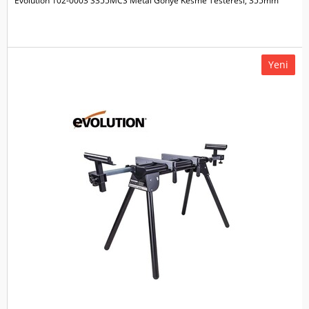
Evolution 102-0003 S355MCS Metal Gönye Kesme Testeresi, 355mm
Yeni