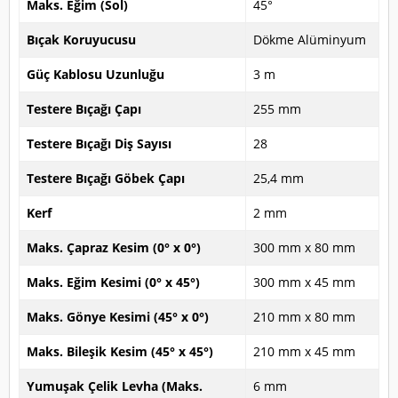
Maks. Eğim (Sol)
45°
Bıçak Koruyucusu
Dökme Alüminyum
Güç Kablosu Uzunluğu
3 m
Testere Bıçağı Çapı
255 mm
Testere Bıçağı Diş Sayısı
28
Testere Bıçağı Göbek Çapı
25,4 mm
Kerf
2 mm
Maks. Çapraz Kesim (0° x 0°)
300 mm x 80 mm
Maks. Eğim Kesimi (0° x 45°)
300 mm x 45 mm
Maks. Gönye Kesimi (45° x 0°)
210 mm x 80 mm
Maks. Bileşik Kesim (45° x 45°)
210 mm x 45 mm
Yumuşak Çelik Levha (Maks.
6 mm