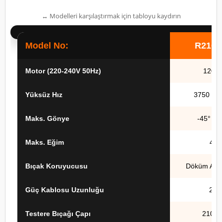
↔ Modelleri karşılaştırmak için tabloyu kaydırın
Model No:
R210
Motor (220-240V 50Hz)
1200
Yüksüz Hız
3750 de
Maks. Gönye
-45° – 
Maks. Eğim
45°
Bıçak Koruyucusu
Döküm Alü
Güç Kablosu Uzunluğu
2 m
Testere Bıçağı Çapı
210 