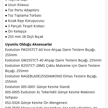
● Uzun Kılavuz
● Toz Portu Adaptörü
● Toz Toplama Torbası
● Kızak Rayı Koruyucusu
● 3 Parçalı Tespit Kıskacı
● Ön Kelepçe
● 255 mm 28 Dişli Bıçak
Uyumlu Olduğu Aksesuarlar
Evolution FW255TCT-60 İnce Ahşap Daire Testere Bıçağı,
255mm
Evolution GW255TCT-40 Ahşap Daire Testere Bıçağı, 255mm
Evolution R255TCT-28MS Çoklu Malzeme için Daire Testere
Bıçağı, 255mm
Evolution RAGEBLADE255DIAMOND Elmas Testere Bıçağı,
255mm
Evolution 005-0001 Gönye Kesme Standı
005-0005 Evolution XL Tekerlekli Gönye Kesme Makinesi
Sehpası
052-0326 Gönye Kesme Ön Mengenesi
048-0500 Aksesuar Seti: toz torbası, toz port adaptörü, ön