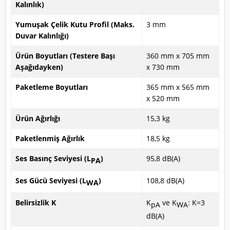
Kalınlık)
Yumuşak Çelik Kutu Profil (Maks.
3 mm
Duvar Kalınlığı)
Ürün Boyutları (Testere Başı
360 mm x 705 mm
Aşağıdayken)
x 730 mm
Paketleme Boyutları
365 mm x 565 mm
x 520 mm
Ürün Ağırlığı
15,3 kg
Paketlenmiş Ağırlık
18,5 kg
Ses Basınç Seviyesi (L
)
95,8 dB(A)
PA
Ses Gücü Seviyesi (L
)
108,8 dB(A)
WA
Belirsizlik K
K
ve K
: K=3
pA
WA
dB(A)