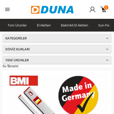
0
Üye
Girişi
Tüm Ürünler
El Aletleri
Elektrikli El Aletleri
Sun-Fix
KATEGORILER
DÖVIZ KURLARI
YENI ÜRÜNLER
Su Terazisi