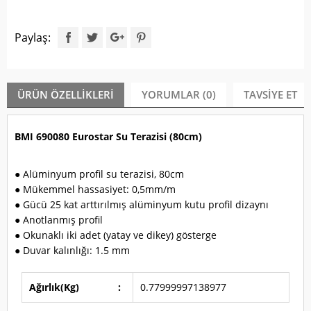
Paylaş:
ÜRÜN ÖZELLIKLERI
YORUMLAR (0)
TAVSIYE ET
BMI 690080 Eurostar Su Terazisi (80cm)
● Alüminyum profil su terazisi, 80cm
● Mükemmel hassasiyet: 0,5mm/m
● Gücü 25 kat arttırılmış alüminyum kutu profil dizaynı
● Anotlanmış profil
● Okunaklı iki adet (yatay ve dikey) gösterge
● Duvar kalınlığı: 1.5 mm
Ağırlık(Kg)
:
0.77999997138977