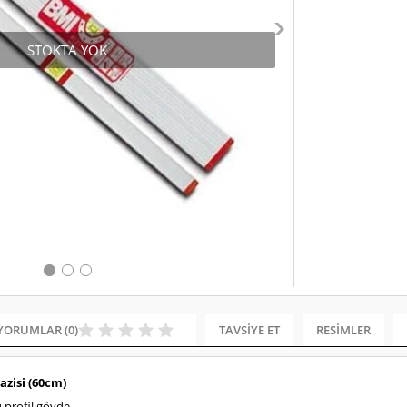
STOKTA YOK
YORUMLAR (0)
TAVSIYE ET
RESIMLER
azisi (60cm)
 profil gövde