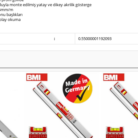
uyla monte edilmiş yatay ve dikey akrilik gösterge
0,5mm/m
onu başlıkları
 kolay okuma
:
0.55000001192093