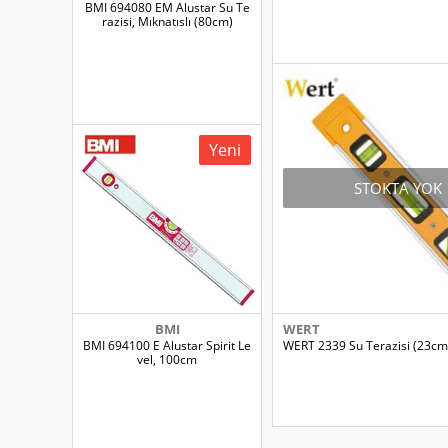
BMI 694080 EM Alustar Su Te
razisi, Mıknatıslı (80cm)
Yeni
STOKTA YOK
BMI
WERT
BMI 694100 E Alustar Spirit Le
WERT 2339 Su Terazisi (23cm
vel, 100cm