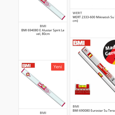
WERT
WERT 2333-600 Mıknatıslı Su 
cm)
BMI
BMI 694080 E Alustar Spirit Le
vel, 80cm
Yeni
BMI
BMI 690080 Eurostar Su Tera
BMI