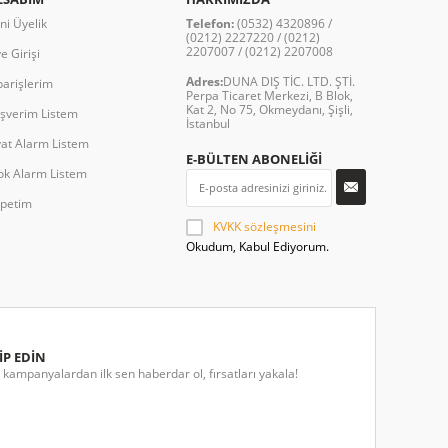
ni Üyelik
Telefon:
(0532) 4320896 /
(0212) 2227220 / (0212)
2207007 / (0212) 2207008
e Girişi
Adres:
DUNA DIŞ TİC. LTD. ŞTİ.
parişlerim
Perpa Ticaret Merkezi, B Blok,
Kat 2, No 75, Okmeydanı, Şişli,
ışverim Listem
İstanbul
yat Alarm Listem
E-BÜLTEN ABONELİĞİ
ok Alarm Listem
petim
KVKK sözleşmesini
Okudum, Kabul Ediyorum.
İP EDİN
kampanyalardan ilk sen haberdar ol, fırsatları yakala!