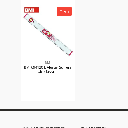
Yeni
BMI
BMI 694120 E Alustar Su Tera
zisi (120cm)
SIK ZIYARET EDILENLER
BILGI BANKASI