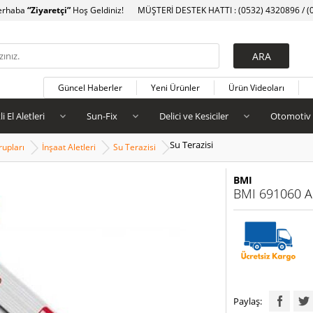
erhaba
“Ziyaretçi”
Hoş Geldiniz!
MÜŞTERİ DESTEK HATTI : (0532) 4320896 / (
Güncel Haberler
Yeni Ürünler
Ürün Videoları
li El Aletleri
Sun-Fix
Delici ve Kesiciler
Otomotiv
Su Terazisi
upları
İnşaat Aletleri
Su Terazisi
BMI
BMI 691060 Al
Paylaş: