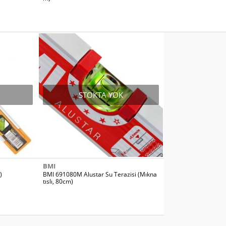
STOKTA YOK
BMI
)
BMI 691080M Alustar Su Terazisi (Mıkna
tıslı, 80cm)