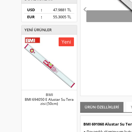
USD
:
47.9881 TL
EUR
:
55.3005 TL
YENI ÜRÜNLER
Yeni
BMI
BMI 694050 E Alustar Su Tera
zisi (50cm)
ÜRÜN ÖZELLIKLERI
BMI 691060 Alustar Su Ter
● Dayanıklı alüminyum kutu