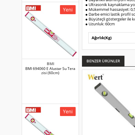
● Ultrasonik kaynaklama yol
Yeni
● Mükemmel hassasiyet: 
● Darbe emici lastik profil s
● Büyüteçli göstergeler ile
● Uzunluk: 60cm
Ağırlık(Kg)
BENZER ÜRÜNLER
BMI
BMI 694060 E Alustar Su Tera
zisi (60cm)
Yeni