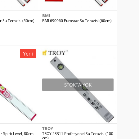
BMI
 Su Terazisi (50cm)
BMI 690060 Eurostar Su Terazisi (60cm)
Yeni
STOKTA YOK
TROY
 Spirit Level, 80cm
TROY 23311 Profesyonel Su Terazisi (100
cm)