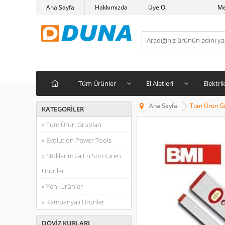
Ana Sayfa
Hakkımızda
Üye Ol
M
Tüm Ürünler
El Aletleri
Elektrik
Ana Sayfa
Tüm Ürün Gr
KATEGORILER
» Tüm Ürün Grupları
» Evolution Power Tools
» Stoklarımıza En Son Giren
Ürünler
» Yeni Ürünler
» Kampanyalı Ürünler
DÖVIZ KURLARI