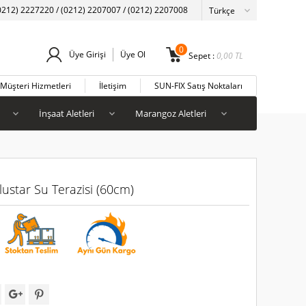
0212) 2227220 / (0212) 2207007 / (0212) 2207008
0
Üye Girişi
Üye Ol
Sepet :
0,00
TL
Müşteri Hizmetleri
İletişim
SUN-FIX Satış Noktaları
İnşaat Aletleri
Marangoz Aletleri
ustar Su Terazisi (60cm)