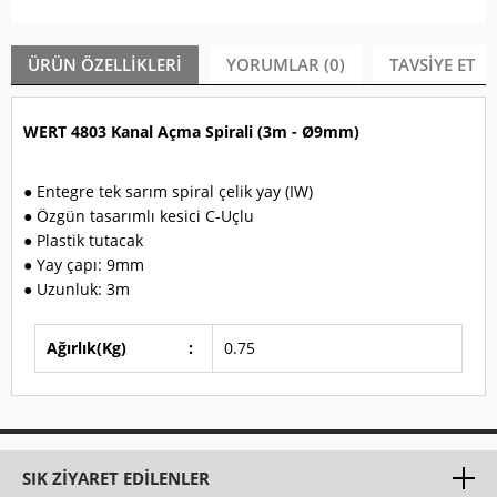
ÜRÜN ÖZELLIKLERI
YORUMLAR (0)
TAVSIYE ET
WERT 4803 Kanal Açma Spirali (3m - Ø9mm)
● Entegre tek sarım spiral çelik yay (IW)
● Özgün tasarımlı kesici C-Uçlu
● Plastik tutacak
● Yay çapı: 9mm
● Uzunluk: 3m
Ağırlık(Kg)
:
0.75
SIK ZIYARET EDILENLER