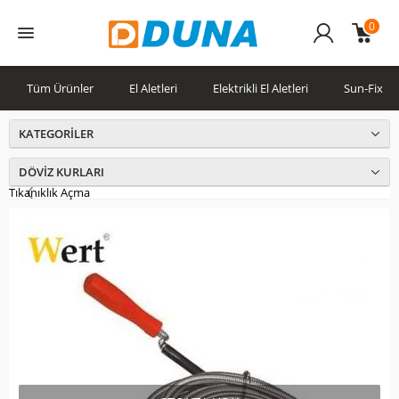
0
Üye
Girişi
Tüm Ürünler
El Aletleri
Elektrikli El Aletleri
Sun-Fix
KATEGORILER
DÖVIZ KURLARI
Tıkanıklık Açma